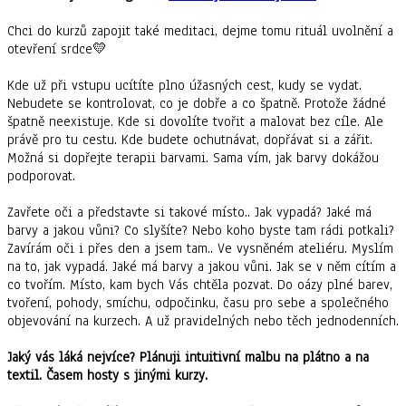
⠀⠀⠀⠀⠀⠀⠀⠀⠀
Chci do kurzů zapojit také meditaci, dejme tomu rituál uvolnění a
otevření srdce💛
⠀⠀⠀⠀⠀⠀⠀⠀⠀
Kde už při vstupu ucítíte plno úžasných cest, kudy se vydat.
Nebudete se kontrolovat, co je dobře a co špatně. Protože žádné
špatně neexistuje. Kde si dovolíte tvořit a malovat bez cíle. Ale
právě pro tu cestu. Kde budete ochutnávat, dopřávat si a zářit.
Možná si dopřejte terapii barvami. Sama vím, jak barvy dokážou
podporovat.
⠀⠀⠀⠀⠀⠀⠀⠀⠀
Zavřete oči a představte si takové místo.. Jak vypadá? Jaké má
barvy a jakou vůni? Co slyšíte? Nebo koho byste tam rádi potkali?
Zavírám oči i přes den a jsem tam.. Ve vysněném ateliéru. Myslím
na to, jak vypadá. Jaké má barvy a jakou vůni. Jak se v něm cítím a
co tvořím. Místo, kam bych Vás chtěla pozvat. Do oázy plné barev,
tvoření, pohody, smíchu, odpočinku, času pro sebe a společného
objevování na kurzech. A už pravidelných nebo těch jednodenních.
⠀⠀⠀⠀⠀⠀⠀⠀⠀
Jaký vás láká nejvíce? Plánuji intuitivní malbu na plátno a na
textil. Časem hosty s jinými kurzy.
⠀⠀⠀⠀⠀⠀⠀⠀⠀