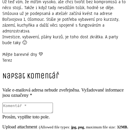
Už teď vím, že mířím vysoko, ale chci tvořit bez kompromisů a to
něco stojí.. Takže i když tady nesdílím tolik, hodně se děje.
Smlouva už je podepsaná a ateliér začíná kvést na adrese
Bořivojova 1, Olomouc. Stále je potřeba vybavení pro kurzisty,
zázemí, kuchyňka a další věci spojené s fungováním a
administrativa.
⠀⠀⠀⠀
Investice, vybavení, plány kurzů, je toho dost zkrátka. A party
bude taky 🙂
⠀⠀
⠀⠀⠀⠀⠀⠀⠀⠀
Mějte barevné dny 💛
Terez
Napsat komentář
Vaše e-mailová adresa nebude zveřejněna.
Vyžadované informace
jsou označeny
*
Prosím, vyplňte toto pole.
Upload attachment
(Allowed file types:
jpg, png
, maximum file size:
32MB.