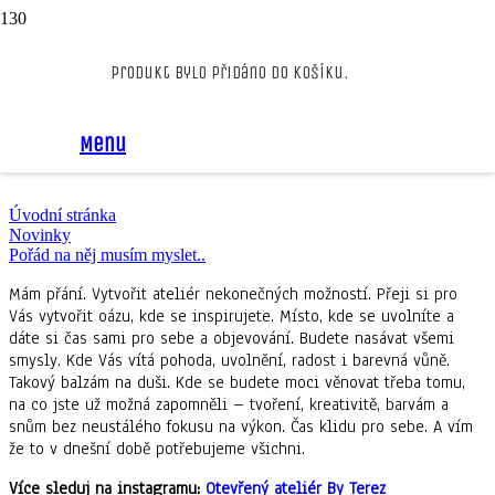
Pořád na něj musím
Produkt
bylo přidáno do košíku.
myslet..
Menu
Úvodní stránka
Novinky
Pořád na něj musím myslet..
Mám přání. Vytvořit ateliér nekonečných možností. Přeji si pro
Vás vytvořit oázu, kde se inspirujete. Místo, kde se uvolníte a
dáte si čas sami pro sebe a objevování. Budete nasávat všemi
smysly. Kde Vás vítá pohoda, uvolnění, radost i barevná vůně.
Takový balzám na duši. Kde se budete moci věnovat třeba tomu,
na co jste už možná zapomněli – tvoření, kreativitě, barvám a
snům bez neustálého fokusu na výkon. Čas klidu pro sebe. A vím
že to v dnešní době potřebujeme všichni.
Více sleduj na instagramu:
Otevřený ateliér By Terez