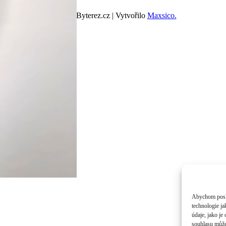
© 2026 Byterez.cz | Vytvořilo
Maxsico.
Abychom poskyt
technologie j
údaje, jako j
souhlasu může 