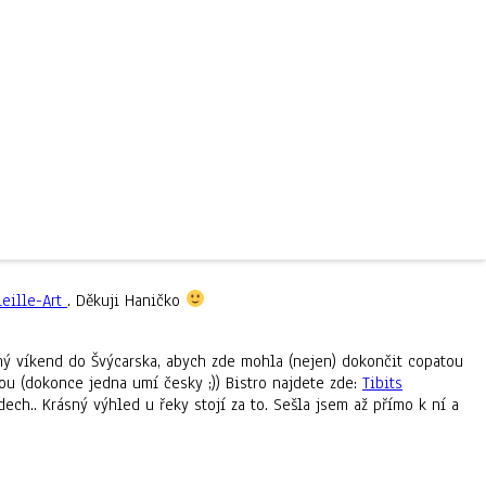
lehké, ale každý nový začátek něco stojí. Možná i nějaký ten
leille-Art
. Děkuji Haničko
ný víkend do Švýcarska, abych zde mohla (nejen) dokončit copatou
ou (dokonce jedna umí česky ;)) Bistro najdete zde:
Tibits
ech.. Krásný výhled u řeky stojí za to. Sešla jsem až přímo k ní a