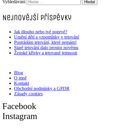
Vyhledávání
Nejnovější příspěvky
Jak dlouho nebo tvé poprvé?
Umění dětí a vzpomínky v tetování
Postrádám tetování, které nemám!
Staré tetování dalo prostor novému
Ženské křivky a tetované jemnosti
Blog
O mně
Kontakt
Obchodní podmínky a GPDR
Zásady cookies
Facebook
Instagram