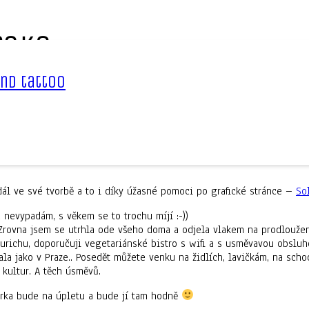
rsko
nd tattoo
m hezkého svátku od svého milého, proč ne?
Poslední týdny nebyly 
 dál ve své tvorbě a to i díky úžasné pomoci po grafické stránce –
So
č nevypadám, s věkem se to trochu míjí :-))
. Zrovna jsem se utrhla ode všeho doma a odjela vlakem na prodlouže
urichu, doporučuji vegetariánské bistro s wifi a s usměvavou obsluh
ala jako v Praze.. Posedět můžete venku na židlích, lavičkám, na schod
 kultur. A těch úsměvů.
várka bude na úpletu a bude jí tam hodně