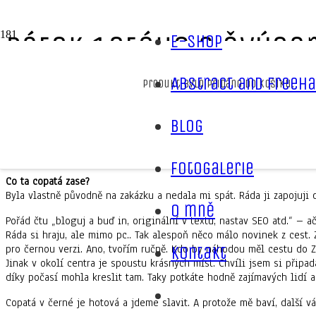
Pátek 13tého a Švýca
E-shop
Abstract and freeha
Produkt
bylo přidáno do košíku.
Úvodní stránka
Novinky
Pátek 13tého a Švýcarsko
Blog
Dnes pátek 13.tého, uf?! Nebo ne?.. Měla jsem krásné ráno s přání
konec. Ale o tom jsem psát nechtěla..
Fotogalerie
Co ta copatá zase?
Byla vlastně původně na zakázku a nedala mi spát. Ráda ji zapojuji
O mně
Pořád čtu „bloguj a buď in, originální v textu, nastav SEO atd.“ – a
Ráda si hraju, ale mimo pc.. Tak alespoň něco málo novinek z cest
pro černou verzi. Ano, tvořím ručně. Kdo by náhodou měl cestu do Z
Kontakt
Jinak v okolí centra je spoustu krásných míst. Chvíli jsem si připad
díky počasí mohla kreslit tam. Taky potkáte hodně zajímavých lidí a
Copatá v černé je hotová a jdeme slavit. A protože mě baví, další 