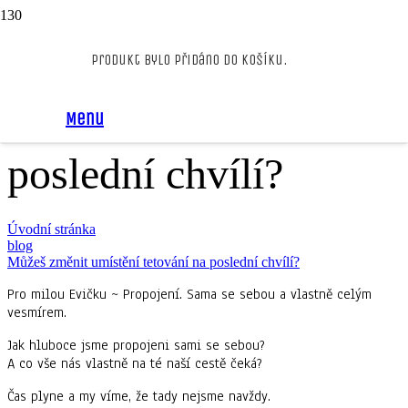
Můžeš změnit
Produkt
bylo přidáno do košíku.
umístění tetování na
Menu
poslední chvílí?
Úvodní stránka
blog
Můžeš změnit umístění tetování na poslední chvílí?
Pro milou Evičku ~ Propojení.
Sama se sebou a vlastně celým
vesmírem.
Jak hluboce jsme propojeni sami se sebou?
A co vše nás vlastně na té naší cestě čeká?
Čas plyne a my víme, že tady nejsme navždy.