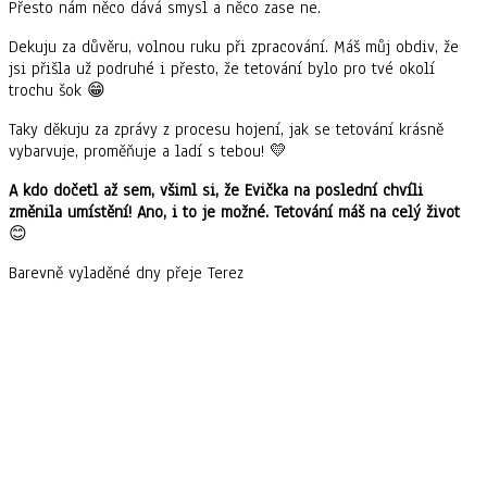
Přesto nám něco dává smysl a něco zase ne.
Dekuju za důvěru, volnou ruku při zpracování. Máš můj obdiv, že
jsi přišla už podruhé i přesto, že tetování bylo pro tvé okolí
trochu šok 😁
Taky děkuju za zprávy z procesu hojení, jak se tetování krásně
vybarvuje, proměňuje a ladí s tebou! 💛
A kdo dočetl až sem, všiml si, že Evička na poslední chvíli
změnila umístění! Ano, i to je možné. Tetování máš na celý život
😊
Barevně vyladěné dny přeje Terez