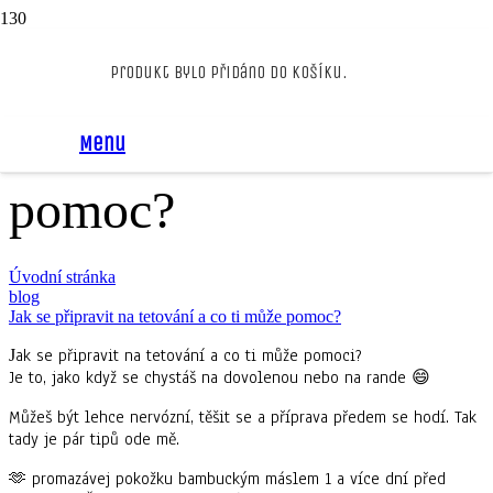
Jak se připravit na
Produkt
bylo přidáno do košíku.
tetování a co ti může
Menu
pomoc?
Úvodní stránka
blog
Jak se připravit na tetování a co ti může pomoc?
ak se připravit na tetování a co ti může pomoci?
J
Je to, jako když se chystáš na dovolenou nebo na rande 😄
Můžeš být lehce nervózní, těšit se a příprava předem se hodí. Tak
tady je pár tipů ode mě.
🫶 promazávej pokožku bambuckým máslem 1 a více dní před