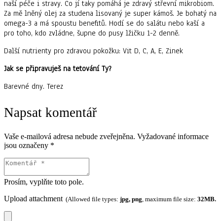
naší péče i stravy. Co jí taky pomáhá je zdravý střevní mikrobiom.
Za mě lněný olej za studena lisovaný je super kámoš. Je bohatý na
omega-3 a má spoustu benefitů. Hodí se do salátu nebo kaší a
pro toho, kdo zvládne, šupne do pusy lžičku 1-2 denně.
Další nutrienty pro zdravou pokožku: Vit D, C, A, E, Zinek
Jak se připravuješ na tetování Ty?
Barevné dny. Terez
Napsat komentář
Vaše e-mailová adresa nebude zveřejněna.
Vyžadované informace
jsou označeny
*
Prosím, vyplňte toto pole.
Upload attachment
(Allowed file types:
jpg, png
, maximum file size:
32MB.