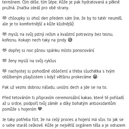
termínem. Čím déle, tím lépe. Kůže je pak hydratovaná a pěkně
pružná. Značka ideál pro obě strany.
🫶 chloupky si ohol den předem sám (ne, že by to tatér neuměl,
ale je to komfortnější a kůže klidnější)
🫶 mysli na svůj pitný režim a kvalitní potraviny bez teinu,
kofeinu. Kokajn nech taky na jindy 😅
🫶 dopřej si noc plnou spánku místo ponocování
🫶 ženy myslí na svůj cyklus
🫶 nachystej si pohodlné oblečení a třeba sluchátka s tvým
oblíbeným playlistem i když většinu prokecáme 😁
Pak už vezmi dobrou náladu, uvolni dech a jde se na to.
Před tetováním ti připravím ceremoniální kakao, které tě pohladí
až u srdce, podpoří tvůj záměr a díky bohatým antioxidantům
pomůže s hojením 🤎
Je taky potřeba říct, že na celý proces a hojení má vliv, to jak se
o sebe staráš celkově. Kůže je největší orgánem těla a je odrazem