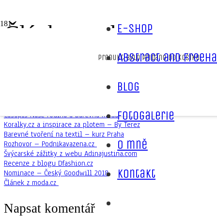
Články, rozhovory, re
E-shop
Abstract and freeha
Produkt
bylo přidáno do košíku.
Úvodní stránka
Novinky
Články, rozhovory, recenze By Terez
Blog
Články, rozhovory, recenze a zajímavosti ke čtení o projektu By Ter
Fotogalerie
Časopis Naše rodina a barevná móda
Koralky.cz a inspirace za plotem – By Terez
Barevné tvoření na textil – kurz Praha
O mně
Rozhovor – Podnikavazena.cz
Švýcarské zážitky z webu Adinajustina.com
Recenze z blogu Dfashion.cz
Kontakt
Nominace – Český Goodwill 2018
Článek z moda.cz
Napsat komentář