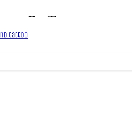
cenze By Terez
nd tattoo
ez 🙂