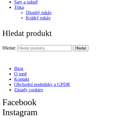
Šaty a sukně
Trika
Dlouhý rukáv
Krátký rukáv
Hledat produkt
Hledat:
Hledat
Blog
O mně
Kontakt
Obchodní podmínky a GPDR
Zásady cookies
Facebook
Instagram