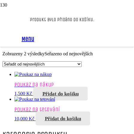
Dárkové poukazy
Produkt
bylo přidáno do košíku.
Menu
Dárkové poukazy na nákup.
Zobrazeny 2 výsledky
Seřazeno od nejnovějších
Poukaz na nákup
Přidat do košíku
1,500
Kč
Poukaz na tetování
Přidat do košíku
10,000
Kč