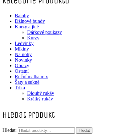
Kategorie produktu
Batohy
Džínové bundy
Kurzy a jiné
Dárkové poukazy
Kurzy
Ledvinky
Mikiny
Na nohy
Novinky
Obrazy
Ostatní
Ruční malba mix
Šaty a sukně
Trika
Dlouhý rukáv
Krátký rukáv
Hledat produkt
Hledat:
Hledat